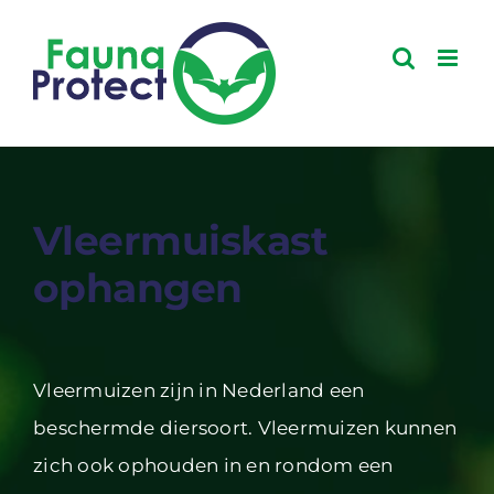
Ga
naar
inhoud
Vleermuiskast
ophangen
Vleermuizen zijn in Nederland een
beschermde diersoort. Vleermuizen kunnen
zich ook ophouden in en rondom een